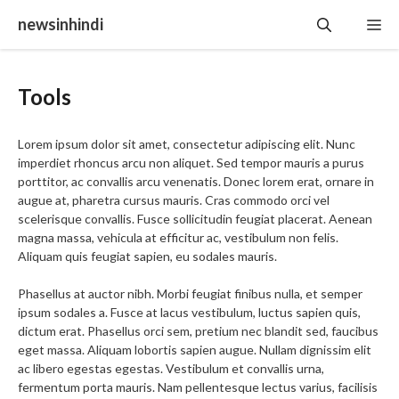
Skip
newsinhindi
Me
to
content
Tools
Lorem ipsum dolor sit amet, consectetur adipiscing elit. Nunc
imperdiet rhoncus arcu non aliquet. Sed tempor mauris a purus
porttitor, ac convallis arcu venenatis. Donec lorem erat, ornare in
augue at, pharetra cursus mauris. Cras commodo orci vel
scelerisque convallis. Fusce sollicitudin feugiat placerat. Aenean
magna massa, vehicula at efficitur ac, vestibulum non felis.
Aliquam quis feugiat sapien, eu sodales mauris.
Phasellus at auctor nibh. Morbi feugiat finibus nulla, et semper
ipsum sodales a. Fusce at lacus vestibulum, luctus sapien quis,
dictum erat. Phasellus orci sem, pretium nec blandit sed, faucibus
eget massa. Aliquam lobortis sapien augue. Nullam dignissim elit
ac libero egestas egestas. Vestibulum et convallis urna,
fermentum porta mauris. Nam pellentesque lectus varius, facilisis