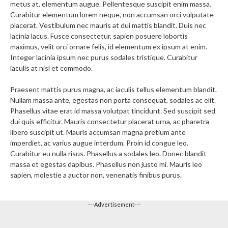
metus at, elementum augue. Pellentesque suscipit enim massa.
Curabitur elementum lorem neque, non accumsan orci vulputate
placerat. Vestibulum nec mauris at dui mattis blandit. Duis nec
lacinia lacus. Fusce consectetur, sapien posuere lobortis
maximus, velit orci ornare felis, id elementum ex ipsum at enim.
Integer lacinia ipsum nec purus sodales tristique. Curabitur
iaculis at nisl et commodo.
Praesent mattis purus magna, ac iaculis tellus elementum blandit.
Nullam massa ante, egestas non porta consequat, sodales ac elit.
Phasellus vitae erat id massa volutpat tincidunt. Sed suscipit sed
dui quis efficitur. Mauris consectetur placerat urna, ac pharetra
libero suscipit ut. Mauris accumsan magna pretium ante
imperdiet, ac varius augue interdum. Proin id congue leo.
Curabitur eu nulla risus. Phasellus a sodales leo. Donec blandit
massa et egestas dapibus. Phasellus non justo mi. Mauris leo
sapien, molestie a auctor non, venenatis finibus purus.
---Advertisement---