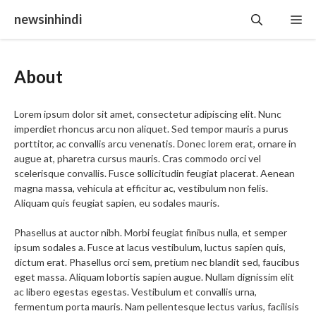
Skip
newsinhindi
Me
to
content
About
Lorem ipsum dolor sit amet, consectetur adipiscing elit. Nunc
imperdiet rhoncus arcu non aliquet. Sed tempor mauris a purus
porttitor, ac convallis arcu venenatis. Donec lorem erat, ornare in
augue at, pharetra cursus mauris. Cras commodo orci vel
scelerisque convallis. Fusce sollicitudin feugiat placerat. Aenean
magna massa, vehicula at efficitur ac, vestibulum non felis.
Aliquam quis feugiat sapien, eu sodales mauris.
Phasellus at auctor nibh. Morbi feugiat finibus nulla, et semper
ipsum sodales a. Fusce at lacus vestibulum, luctus sapien quis,
dictum erat. Phasellus orci sem, pretium nec blandit sed, faucibus
eget massa. Aliquam lobortis sapien augue. Nullam dignissim elit
ac libero egestas egestas. Vestibulum et convallis urna,
fermentum porta mauris. Nam pellentesque lectus varius, facilisis