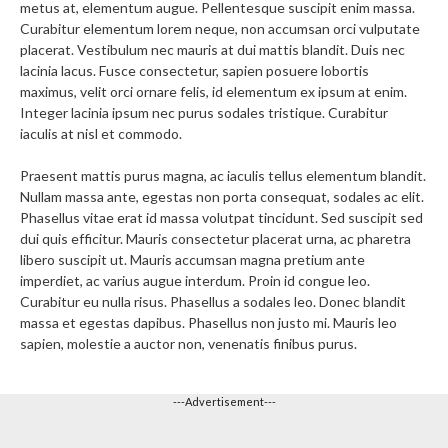
metus at, elementum augue. Pellentesque suscipit enim massa.
Curabitur elementum lorem neque, non accumsan orci vulputate
placerat. Vestibulum nec mauris at dui mattis blandit. Duis nec
lacinia lacus. Fusce consectetur, sapien posuere lobortis
maximus, velit orci ornare felis, id elementum ex ipsum at enim.
Integer lacinia ipsum nec purus sodales tristique. Curabitur
iaculis at nisl et commodo.
Praesent mattis purus magna, ac iaculis tellus elementum blandit.
Nullam massa ante, egestas non porta consequat, sodales ac elit.
Phasellus vitae erat id massa volutpat tincidunt. Sed suscipit sed
dui quis efficitur. Mauris consectetur placerat urna, ac pharetra
libero suscipit ut. Mauris accumsan magna pretium ante
imperdiet, ac varius augue interdum. Proin id congue leo.
Curabitur eu nulla risus. Phasellus a sodales leo. Donec blandit
massa et egestas dapibus. Phasellus non justo mi. Mauris leo
sapien, molestie a auctor non, venenatis finibus purus.
---Advertisement---